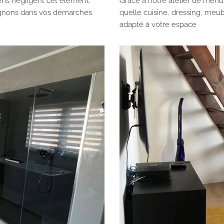
gens négligent cet élément.
Grâce à notre atelier de menu
gnons dans vos démarches
quelle cuisine, dressing, meubl
adapté à votre espace