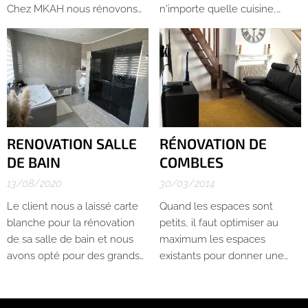
Chez MKAH nous rénovons
n'importe quelle cuisine,
votre toiture et vous
dressing, meuble, porte,
accompagnons dans vos
escalier ou autre objet selon
démarches pour l'obtention
vos désirs et surtout adapté à
des primes existantes.
votre espace
RENOVATION SALLE
RÉNOVATION DE
DE BAIN
COMBLES
13/08/2020
30/03/2014
Le client nous a laissé carte
Quand les espaces sont
blanche pour la rénovation
petits, il faut optimiser au
de sa salle de bain et nous
maximum les espaces
avons opté pour des grands
existants pour donner une
carrelages de 120x120cm,
impression de grandeur.
d'une douche à l'italienne
dessinée par notre